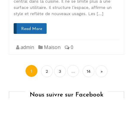
central dans la cuisine. Il ne se limite plus à une
surface utilitaire. Il structure l’espace, affirme un
style et reflète de nouveaux usages. Les […]
Read More
admin
Maison
0
Pagination
1
…
2
3
14
»
des
publications
Nous suivre sur Facebook